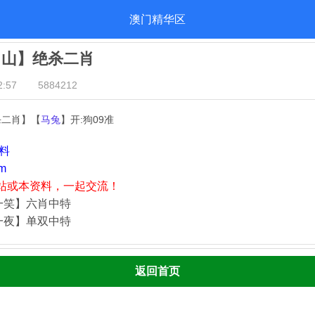
澳门精华区
出山】绝杀二肖
:57
5884212
杀二肖】【
马兔
】开:狗09准
资料
m
站或本资料，一起交流！
一笑】六肖中特
一夜】单双中特
返回首页