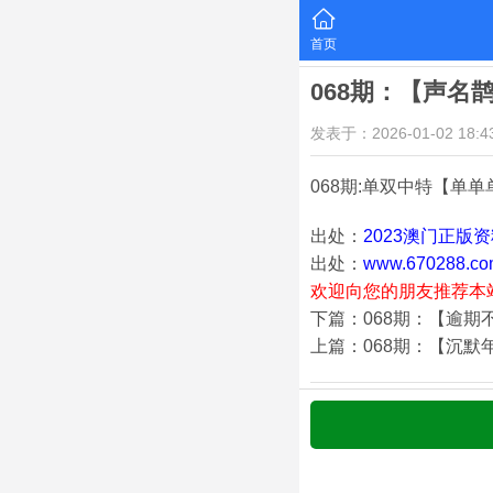
首页
068期：【声名
发表于：2026-01-02 18:43
068期:单双中特【单单
出处：
2023澳门正版
出处：
www.670288.co
欢迎向您的朋友推荐本
下篇：068期：【逾期
上篇：068期：【沉默