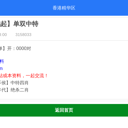
香港精华区
鹊起】单双中特
:00
3158033
单
】开：0000对
资料
m
站或本资料，一起交流！
不侯】中特四肖
年代】绝杀二肖
返回首页