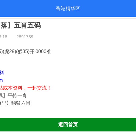
香港精华区
日落】五肖五码
:18
2891759
5)(虎29)(猴35)
开:0000准
资料
m
站或本资料，一起交流！
藏风】平特一肖
万里】稳猛六肖
返回首页