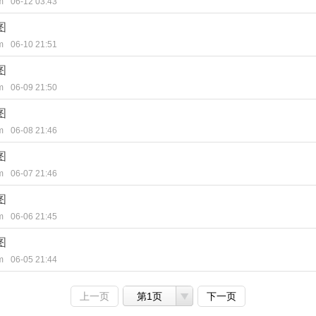
m
06-12 03:43
图
m
06-10 21:51
图
m
06-09 21:50
图
m
06-08 21:46
图
m
06-07 21:46
图
m
06-06 21:45
图
m
06-05 21:44
上一页
第1页
下一页