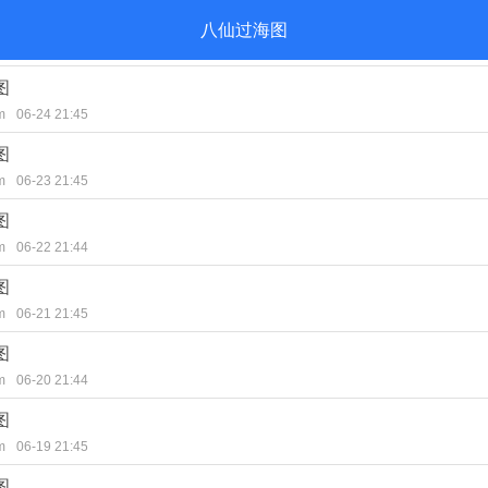
八仙过海图
图
m
06-24 21:45
图
m
06-23 21:45
图
m
06-22 21:44
图
m
06-21 21:45
图
m
06-20 21:44
图
m
06-19 21:45
图