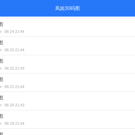
凤姐30码图
图
m
06-24 21:44
图
m
06-23 21:44
图
m
06-22 21:43
图
m
06-21 21:44
图
m
06-20 21:43
图
m
06-19 21:44
图