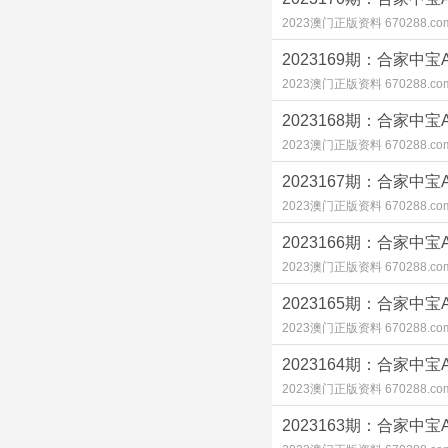
2023澳门正版资料 670288.co
2023169期：合家中宝
2023澳门正版资料 670288.co
2023168期：合家中宝
2023澳门正版资料 670288.co
2023167期：合家中宝
2023澳门正版资料 670288.co
2023166期：合家中宝
2023澳门正版资料 670288.co
2023165期：合家中宝
2023澳门正版资料 670288.co
2023164期：合家中宝
2023澳门正版资料 670288.co
2023163期：合家中宝