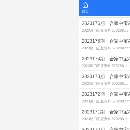
首页
2023176期：合家中宝
2023澳门正版资料 670288.co
2023175期：合家中宝
2023澳门正版资料 670288.co
2023174期：合家中宝
2023澳门正版资料 670288.co
2023173期：合家中宝
2023澳门正版资料 670288.co
2023172期：合家中宝
2023澳门正版资料 670288.co
2023171期：合家中宝
2023澳门正版资料 670288.co
2023170期：合家中宝