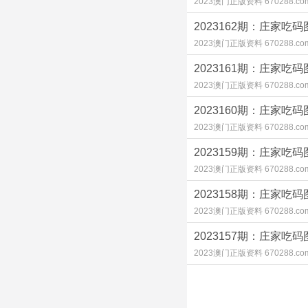
2023澳门正版资料 670288.co
2023162期：庄家吃码
2023澳门正版资料 670288.co
2023161期：庄家吃码
2023澳门正版资料 670288.co
2023160期：庄家吃码
2023澳门正版资料 670288.co
2023159期：庄家吃码
2023澳门正版资料 670288.co
2023158期：庄家吃码
2023澳门正版资料 670288.co
2023157期：庄家吃码
2023澳门正版资料 670288.co