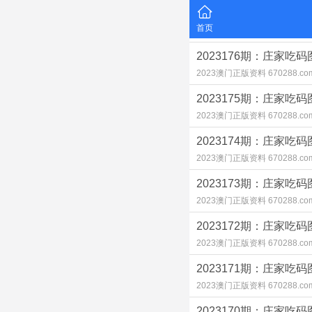
首页
2023176期：庄家吃码
2023澳门正版资料 670288.co
2023175期：庄家吃码
2023澳门正版资料 670288.co
2023174期：庄家吃码
2023澳门正版资料 670288.co
2023173期：庄家吃码
2023澳门正版资料 670288.co
2023172期：庄家吃码
2023澳门正版资料 670288.co
2023171期：庄家吃码
2023澳门正版资料 670288.co
2023170期：庄家吃码