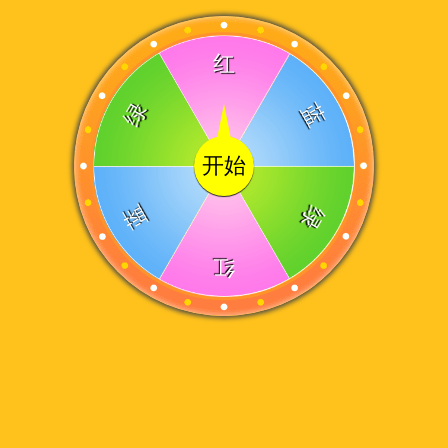
红
绿
蓝
开始
蓝
绿
红