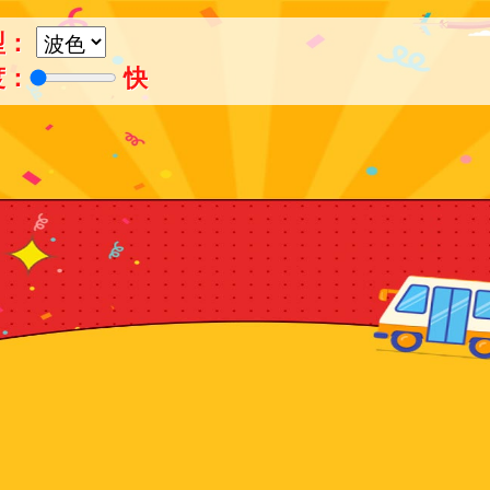
型：
度：
快